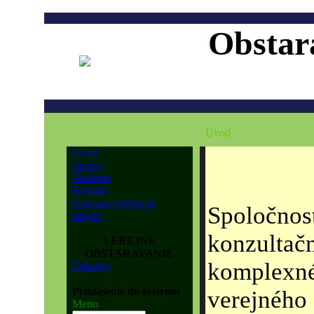
Obstar
Uvod
Uvod
Sluzby
Skolenia
Kontakt
Ochrana osobnych
Spoločno
udajov
konzultač
VEREJNE
OBSTARAVANIE
komplexné
Zakazky
Prihlasenie do systemu
verejného 
Meno