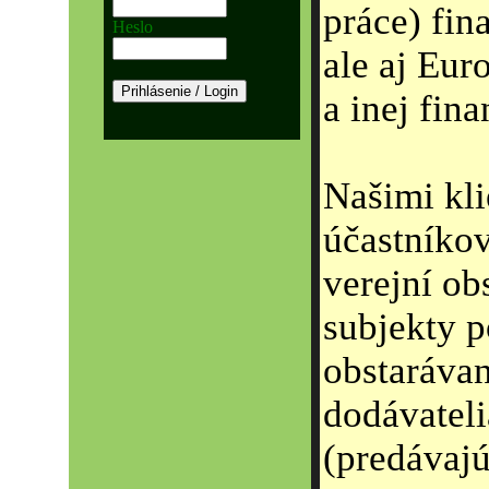
práce) fin
Heslo
ale aj Eur
a inej fin
Našimi kli
účastníkov
verejní obs
subjekty 
obstarávan
dodávateli
(predávajú